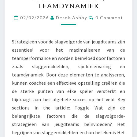
JONGEREN:
TEAMDYNAMIEK
SLAGGEMIDDELDEN,
Comments
SPELERSERVARING,
02/02/2026
Derek Ashby
0 Comment
TEAMDYNAMIEK
Strategieën voor de slagvolgorde van jeugdteams zijn
essentieel voor het maximaliseren van de
teamperformance en worden beïnvloed door factoren
zoals slaggemiddelden, spelerservaring en
teamdynamiek. Door deze elementen te analyseren,
kunnen coaches een effectieve opstelling creëren die
de sterke punten van elke speler versterkt en
bijdraagt aan het algehele succes op het veld. Key
sections in the article: Toggle Wat zijn de
belangrijkste factoren die de slagvolgorde-
strategieën van jeugdteams beïnvloeden? Het
begrijpen van slaggemiddelden en hun betekenis Het