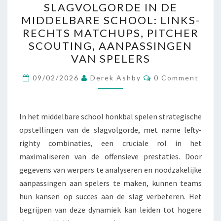
SLAGVOLGORDE IN DE
DE
MIDDELBARE SCHOOL: LINKS-
SLAGVOLGORDE
RECHTS MATCHUPS, PITCHER
IN
SCOUTING, AANPASSINGEN
DE
VAN SPELERS
MIDDELBARE
Comments
SCHOOL:
09/02/2026
Derek Ashby
0 Comment
LINKS-
RECHTS
In het middelbare school honkbal spelen strategische
MATCHUPS,
opstellingen van de slagvolgorde, met name lefty-
PITCHER
righty combinaties, een cruciale rol in het
SCOUTING,
maximaliseren van de offensieve prestaties. Door
AANPASSINGEN
gegevens van werpers te analyseren en noodzakelijke
VAN
aanpassingen aan spelers te maken, kunnen teams
SPELERS
hun kansen op succes aan de slag verbeteren. Het
begrijpen van deze dynamiek kan leiden tot hogere