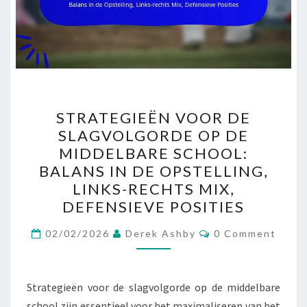
STRATEGIEËN
STRATEGIEËN VOOR DE
VOOR
SLAGVOLGORDE OP DE
DE
MIDDELBARE SCHOOL:
SLAGVOLGORDE
BALANS IN DE OPSTELLING,
OP
LINKS-RECHTS MIX,
DE
DEFENSIEVE POSITIES
MIDDELBARE
Comments
SCHOOL:
02/02/2026
Derek Ashby
0 Comment
BALANS
IN
Strategieën voor de slagvolgorde op de middelbare
DE
school zijn essentieel voor het maximaliseren van het
OPSTELLING,