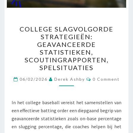
COLLEGE
COLLEGE SLAGVOLGORDE
SLAGVOLGORDE
STRATEGIEËN:
STRATEGIEËN:
GEAVANCEERDE
GEAVANCEERDE
STATISTIEKEN,
STATISTIEKEN,
SCOUTINGRAPPORTEN,
SCOUTINGRAPPORTEN,
SPELSITUATIES
SPELSITUATIES
Comments
06/02/2026
Derek Ashby
0 Comment
In het college baseball vereist het samenstellen van
een effectieve batting order een diepgaand begrip van
geavanceerde statistieken zoals on-base percentage
en slugging percentage, die coaches helpen bij het