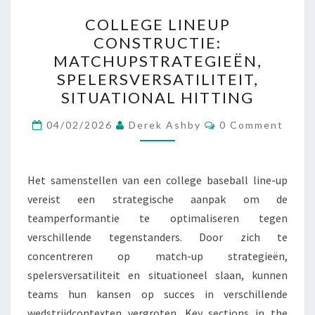
COLLEGE
COLLEGE LINEUP
LINEUP
CONSTRUCTIE:
CONSTRUCTIE:
MATCHUPSTRATEGIEËN,
MATCHUPSTRATEGIEËN,
SPELERSVERSATILITEIT,
SPELERSVERSATILITEIT,
SITUATIONAL HITTING
SITUATIONAL
Comments
HITTING
04/02/2026
Derek Ashby
0 Comment
Het samenstellen van een college baseball line-up
vereist een strategische aanpak om de
teamperformantie te optimaliseren tegen
verschillende tegenstanders. Door zich te
concentreren op match-up strategieën,
spelersversatiliteit en situationeel slaan, kunnen
teams hun kansen op succes in verschillende
wedstrijdcontexten vergroten. Key sections in the