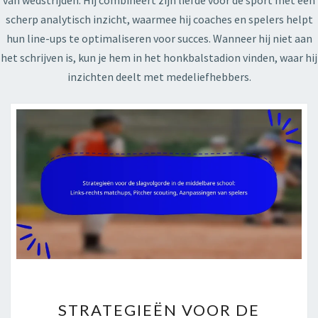
van wedstrijden. Hij combineert zijn liefde voor de sport met een
scherp analytisch inzicht, waarmee hij coaches en spelers helpt
hun line-ups te optimaliseren voor succes. Wanneer hij niet aan
het schrijven is, kun je hem in het honkbalstadion vinden, waar hij
inzichten deelt met medeliefhebbers.
STRATEGIEËN
STRATEGIEËN VOOR DE
VOOR