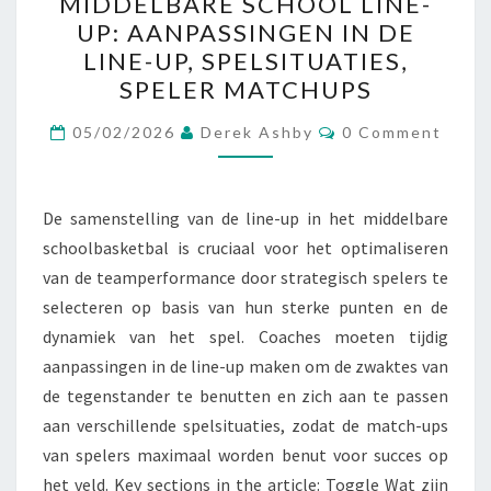
MIDDELBARE SCHOOL LINE-
DE
UP: AANPASSINGEN IN DE
MIDDELBARE
LINE-UP, SPELSITUATIES,
SCHOOL
SPELER MATCHUPS
LINE-
Comments
UP:
05/02/2026
Derek Ashby
0 Comment
AANPASSINGEN
IN
De samenstelling van de line-up in het middelbare
DE
schoolbasketbal is cruciaal voor het optimaliseren
LINE-
van de teamperformance door strategisch spelers te
UP,
selecteren op basis van hun sterke punten en de
SPELSITUATIES,
dynamiek van het spel. Coaches moeten tijdig
SPELER
aanpassingen in de line-up maken om de zwaktes van
MATCHUPS
de tegenstander te benutten en zich aan te passen
aan verschillende spelsituaties, zodat de match-ups
van spelers maximaal worden benut voor succes op
het veld. Key sections in the article: Toggle Wat zijn