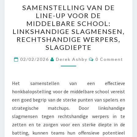
SAMENSTELLING
SAMENSTELLING VAN DE
VAN
LINE-UP VOOR DE
DE
MIDDELBARE SCHOOL:
LINE-
LINKSHANDIGE SLAGMENSEN,
UP
RECHTSHANDIGE WERPERS,
VOOR
SLAGDIEPTE
DE
Comments
MIDDELBARE
02/02/2026
Derek Ashby
0 Comment
SCHOOL:
LINKSHANDIGE
Het samenstellen van een effectieve
SLAGMENSEN,
honkbalopstelling voor de middelbare school vereist
RECHTSHANDIGE
een goed begrip van de sterke punten van spelers en
WERPERS,
strategische matchups. Door linkshandige
SLAGDIEPTE
slagmensen tegen rechtshandige werpers in te
zetten en te zorgen voor een sterke diepte in de
batting, kunnen teams hun offensieve potentieel