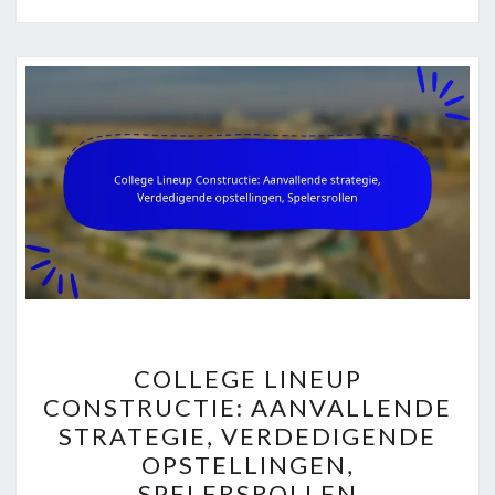
COLLEGE
COLLEGE LINEUP
LINEUP
CONSTRUCTIE: AANVALLENDE
CONSTRUCTIE:
STRATEGIE, VERDEDIGENDE
AANVALLENDE
OPSTELLINGEN,
STRATEGIE,
SPELERSROLLEN