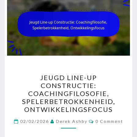
JEUGD
JEUGD LINE-UP
LINE-
CONSTRUCTIE:
UP
COACHINGFILOSOFIE,
CONSTRUCTIE:
SPELERBETROKKENHEID,
COACHINGFILOSOFIE,
ONTWIKKELINGSFOCUS
SPELERBETROKKENHEID,
Comments
ONTWIKKELINGSFOCUS
02/02/2026
Derek Ashby
0 Comment