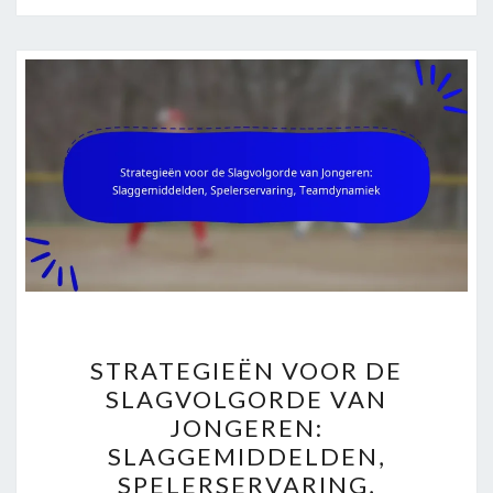
STRATEGIEËN
STRATEGIEËN VOOR DE
VOOR
SLAGVOLGORDE VAN
DE
JONGEREN:
SLAGVOLGORDE
SLAGGEMIDDELDEN,
VAN
SPELERSERVARING,