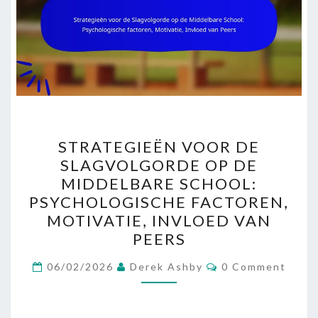
STRATEGIEËN
STRATEGIEËN VOOR DE
VOOR
SLAGVOLGORDE OP DE
DE
MIDDELBARE SCHOOL:
SLAGVOLGORDE
PSYCHOLOGISCHE FACTOREN,
OP
MOTIVATIE, INVLOED VAN
DE
PEERS
MIDDELBARE
Comments
SCHOOL:
06/02/2026
Derek Ashby
0 Comment
PSYCHOLOGISCHE
FACTOREN,