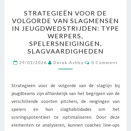
STRATEGIEËN
STRATEGIEËN VOOR DE
VOOR
VOLGORDE VAN SLAGMENSEN
DE
IN JEUGDWEDSTRIJDEN: TYPE
VOLGORDE
WERPERS,
VAN
SPELERSNEIGINGEN,
SLAGMENSEN
SLAGVAARDIGHEDEN
IN
Comments
JEUGDWEDSTRIJDEN:
29/01/2026
Derek Ashby
0 Comment
TYPE
WERPERS,
Strategieën voor de volgorde van de slaglijn bij
SPELERSNEIGINGEN,
jeugdteams zijn afhankelijk van het begrijpen van de
SLAGVAARDIGHEDEN
verschillende soorten pitchers, de neigingen van
spelers en hun slaghabilidades om het
scoringspotentieel te optimaliseren. Door deze
elementen te analyseren, kunnen coaches line-ups