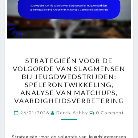
STRATEGIEËN
STRATEGIEËN VOOR DE
VOOR
VOLGORDE VAN SLAGMENSEN
DE
BIJ JEUGDWEDSTRIJDEN:
VOLGORDE
SPELERONTWIKKELING,
VAN
ANALYSE VAN MATCHUPS,
SLAGMENSEN
VAARDIGHEIDSVERBETERING
BIJ
Comments
JEUGDWEDSTRIJDEN:
26/01/2026
Derek Ashby
0 Comment
SPELERONTWIKKELING,
ANALYSE
Strategieën voor de volgorde van jeugdslagmensen
VAN