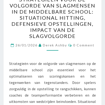
VOOR
VOLGORDE VAN SLAGMENSEN
DE
IN DE MIDDELBARE SCHOOL:
VOLGORDE
SITUATIONAL HITTING,
VAN
DEFENSIEVE OPSTELLINGEN,
SLAGMENSEN
IMPACT VAN DE
IN
SLAGVOLGORDE
DE
Comments
MIDDELBARE
26/01/2026
Derek Ashby
0 Comment
SCHOOL:
SITUATIONAL
Strategieën voor de volgorde van slagmensen op de
HITTING,
middelbare school zijn essentieel voor het
DEFENSIEVE
optimaliseren van scoringskansen en het
OPSTELLINGEN,
tegenwerken van tegenstanders. Door spelers
IMPACT
zorgvuldig in de opstelling te rangschikken, kunnen
VAN
coaches de teamperformantie verbeteren en de
DE
uitkomsten van wedstrijden beïnvloeden. Situational
SLAGVOLGORDE