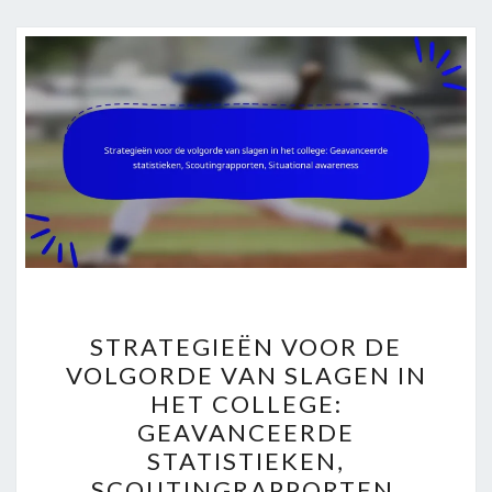
STRATEGIEËN
STRATEGIEËN VOOR DE
VOOR
VOLGORDE VAN SLAGEN IN
DE
HET COLLEGE:
VOLGORDE
GEAVANCEERDE
VAN
STATISTIEKEN,
SLAGEN
SCOUTINGRAPPORTEN,