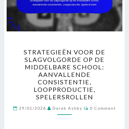
STRATEGIEËN
STRATEGIEËN VOOR DE
VOOR
SLAGVOLGORDE OP DE
DE
MIDDELBARE SCHOOL:
SLAGVOLGORDE
AANVALLENDE
OP
CONSISTENTIE,
DE
LOOPPRODUCTIE,
MIDDELBARE
SPELERSROLLEN
SCHOOL:
Comments
AANVALLENDE
29/01/2026
Derek Ashby
0 Comment
CONSISTENTIE,
LOOPPRODUCTIE,