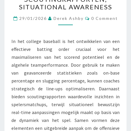
IN
SITUATIONAL AWARENESS
HET
Comments
COLLEGE:
29/01/2026
Derek Ashby
0 Comment
GEAVANCEERDE
STATISTIEKEN,
In het college baseball is het ontwikkelen van een
SCOUTINGRAPPORTEN,
effectieve batting order cruciaal voor het
SITUATIONAL
maximaliseren van het scorend potentieel en de
AWARENESS
algehele teamperformance. Door gebruik te maken
van geavanceerde statistieken zoals on-base
percentage en slugging percentage, kunnen coaches
strategisch de line-ups optimaliseren. Daarnaast
bieden scoutingrapporten waardevolle inzichten in
spelersmatchups, terwijl situationeel bewustzijn
real-time aanpassingen mogelijk maakt op basis van
de dynamiek van het spel. Samen vormen deze
elementen een uitgebreide aanpak om de offensieve