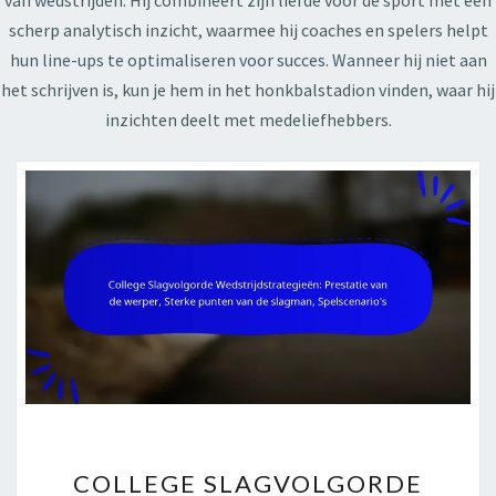
van wedstrijden. Hij combineert zijn liefde voor de sport met een
scherp analytisch inzicht, waarmee hij coaches en spelers helpt
hun line-ups te optimaliseren voor succes. Wanneer hij niet aan
het schrijven is, kun je hem in het honkbalstadion vinden, waar hij
inzichten deelt met medeliefhebbers.
COLLEGE
COLLEGE SLAGVOLGORDE
SLAGVOLGORDE