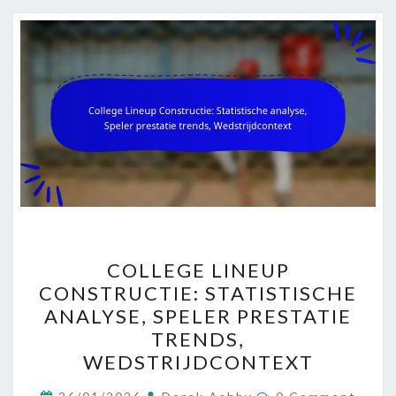
COLLEGE
COLLEGE LINEUP
LINEUP
CONSTRUCTIE: STATISTISCHE
CONSTRUCTIE:
ANALYSE, SPELER PRESTATIE
STATISTISCHE
TRENDS,
ANALYSE,
WEDSTRIJDCONTEXT
SPELER
Comments
PRESTATIE