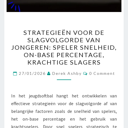
STRATEGIEËN
STRATEGIEËN VOOR DE
VOOR
SLAGVOLGORDE VAN
DE
JONGEREN: SPELER SNELHEID,
SLAGVOLGORDE
ON-BASE PERCENTAGE,
VAN
KRACHTIGE SLAGERS
JONGEREN:
Comments
SPELER
27/01/2026
Derek Ashby
0 Comment
SNELHEID,
ON-
In het jeugdsoftbal hangt het ontwikkelen van
BASE
effectieve strategieën voor de slagvolgorde af van
PERCENTAGE,
belangrijke factoren zoals de snelheid van spelers,
KRACHTIGE
het on-base percentage en het gebruik van
SLAGERS
krachtspelers. Door snel spelers strategisch te