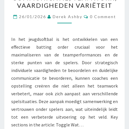
OPSTELLING
VAARDIGHEDEN VARIËTEIT
VAN
Comments
DE
26/01/2026
Derek Ashby
0 Comment
JEUGD:
COMMUNICATIE,
In het jeugdsoftbal is het ontwikkelen van een
TEAMWORK,
effectieve batting order cruciaal voor het
VAARDIGHEDEN
maximaliseren van de teamperformances en de
VARIËTEIT
sterke punten van de spelers. Door strategisch
individuele vaardigheden te beoordelen en duidelijke
communicatie te bevorderen, kunnen coaches een
opstelling creëren die niet alleen het teamwork
verbetert, maar ook zich aanpast aan verschillende
spelsituaties. Deze aanpak moedigt samenwerking en
vertrouwen onder spelers aan, wat uiteindelijk leidt
tot een verbeterde uitvoering op het veld. Key
sections in the article: Toggle Wat…