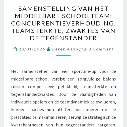
SAMENSTELLING
SAMENSTELLING VAN HET
VAN
MIDDELBARE SCHOOLTEAM:
HET
CONCURRENTIEVERHOUDING,
MIDDELBARE
TEAMSTERKTE, ZWAKTES VAN
SCHOOLTEAM:
DE TEGENSTANDER
CONCURRENTIEVERHOUD
Comments
TEAMSTERKTE,
28/01/2026
Derek Ashby
0 Comment
ZWAKTES
VAN
Het samenstellen van een sportline-up voor de
DE
middelbare school vereist een zorgvuldige balans
TEGENSTANDER
tussen competitieve gelijkheid, teamsterkte en
tegenstanderzwaktes. Door de vaardigheden van
individuele spelers en de teamdynamiek te evalueren,
kunnen coaches hun atleten positioneren om de
prestaties te maximaliseren, terwijl ze strategisch de
kwetsbaarheden van hun tegenstanders targeten.