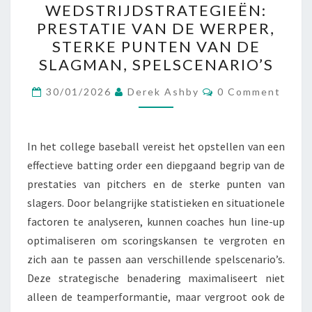
WEDSTRIJDSTRATEGIEËN:
WEDSTRIJDSTRATEGIEËN
PRESTATIE VAN DE WERPER,
PRESTATIE
STERKE PUNTEN VAN DE
VAN
SLAGMAN, SPELSCENARIO’S
DE
Comments
WERPER,
30/01/2026
Derek Ashby
0 Comment
STERKE
PUNTEN
In het college baseball vereist het opstellen van een
VAN
effectieve batting order een diepgaand begrip van de
DE
prestaties van pitchers en de sterke punten van
SLAGMAN,
slagers. Door belangrijke statistieken en situationele
SPELSCENARIO’S
factoren te analyseren, kunnen coaches hun line-up
optimaliseren om scoringskansen te vergroten en
zich aan te passen aan verschillende spelscenario’s.
Deze strategische benadering maximaliseert niet
alleen de teamperformantie, maar vergroot ook de