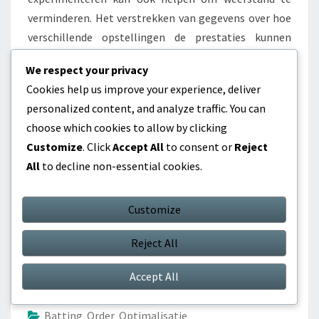
verminderen. Het verstrekken van gegevens over hoe
verschillende opstellingen de prestaties kunnen
verbeteren, kan zorgen wegnemen en steun voor de
We respect your privacy
beslissingen van de coachingstaff aanmoedigen.
Cookies help us improve your experience, deliver
personalized content, and analyze traffic. You can
Tenslotte is het essentieel om een langetermijnfocus
choose which cookies to allow by clicking
te behouden. Korte termijn tegenslagen kunnen zich
Customize
. Click
Accept All
to consent or
Reject
voordoen, maar het benadrukken van de algehele
All
to decline non-essential cookies.
ontwikkeling en de potentiële voordelen van het
uitproberen van nieuwe strategieën kan spelers en
ouders helpen betrokken en ondersteunend te blijven
Customize
gedurende het proces.
Reject All
Accept All
Batting Order Optimalisatie