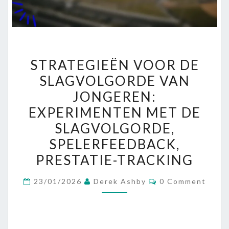
STRATEGIEËN
STRATEGIEËN VOOR DE
VOOR
SLAGVOLGORDE VAN
DE
JONGEREN:
SLAGVOLGORDE
VAN
EXPERIMENTEN MET DE
JONGEREN:
SLAGVOLGORDE,
EXPERIMENTEN
SPELERFEEDBACK,
MET
PRESTATIE-TRACKING
DE
SLAGVOLGORDE,
Comments
23/01/2026
Derek Ashby
0 Comment
SPELERFEEDBACK,
PRESTATIE-
TRACKING