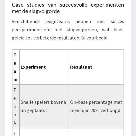
Case studies van succesvolle experimenten
met de slagvolgorde
Verschillende jeugdteams hebben met succes
geëxperimenteerd met slagvolgorden, wat heeft
geleid tot verbeterde resultaten. Bijvoorbeeld:
T
e
Experiment
Resultaat
a
m
T
e
Snelle spelers bovena
On-base percentage met
a
an geplaatst
meer dan 20% verhoogd
m
A
T