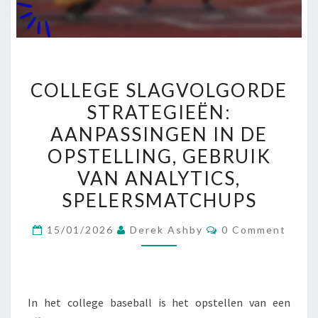
COLLEGE
COLLEGE SLAGVOLGORDE
SLAGVOLGORDE
STRATEGIEËN:
STRATEGIEËN:
AANPASSINGEN IN DE
AANPASSINGEN
IN
OPSTELLING, GEBRUIK
DE
VAN ANALYTICS,
OPSTELLING,
SPELERSMATCHUPS
GEBRUIK
VAN
Comments
15/01/2026
Derek Ashby
0 Comment
ANALYTICS,
SPELERSMATCHUPS
In het college baseball is het opstellen van een