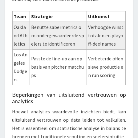
Team
Strategie
Uitkomst
Oakla
Benutte sabermetrics o
Verhoogde winst
nd Ath
m ondergewaardeerde sp
totalen en playo
letics
elers te identificeren
ff-deelnames
Los An
Passte de line-up aan op
Verbeterde offen
geles
basis van pitcher matchu
sieve productie e
Dodge
ps
n run scoring
rs
Beperkingen van uitsluitend vertrouwen op
analytics
Hoewel analytics waardevolle inzichten biedt, kan
uitsluitend vertrouwen op data leiden tot valkuilen.
Het is essentieel om statistische analyse in balans te
brengen met traditionele scouting en spelersintuitie.