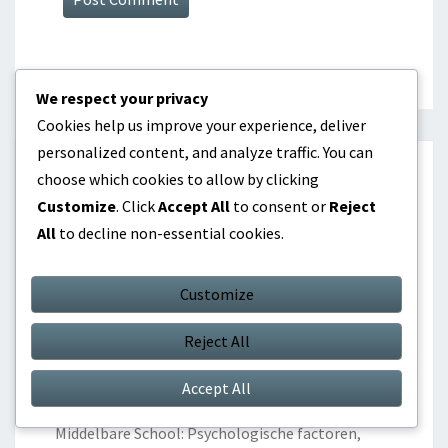
We respect your privacy
Cookies help us improve your experience, deliver
personalized content, and analyze traffic. You can
RECENTE BERICHTEN
choose which cookies to allow by clicking
Customize
. Click
Accept All
to consent or
Reject
All
to decline non-essential cookies.
Strategieën voor de slagvolgorde in de
middelbare school: Links-rechts matchups,
Pitcher scouting, Aanpassingen van spelers
Customize
College Slagvolgorde Strategieën: Geavanceerde
Reject All
statistieken, Scoutingrapporten, Spelsituaties
Accept All
Strategieën voor de Slagvolgorde op de
Middelbare School: Psychologische factoren,